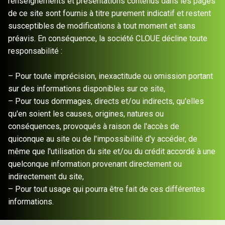
renseignements et présentations contenus dans les pages
de ce site sont fournis à titre purement indicatif et restent
susceptibles de modifications à tout moment et sans
préavis. En conséquence, la société CLOUE décline toute
responsabilité :
– Pour toute imprécision, inexactitude ou omission portant
sur des informations disponibles sur ce site,
– Pour tous dommages, directs et/ou indirects, qu'elles
qu'en soient les causes, origines, natures ou
conséquences, provoqués à raison de l'accès de
quiconque au site ou de l'impossibilité d'y accéder, de
même que l'utilisation du site et/ou du crédit accordé à une
quelconque information provenant directement ou
indirectement du site,
– Pour tout usage qui pourra être fait de ces différentes
informations.